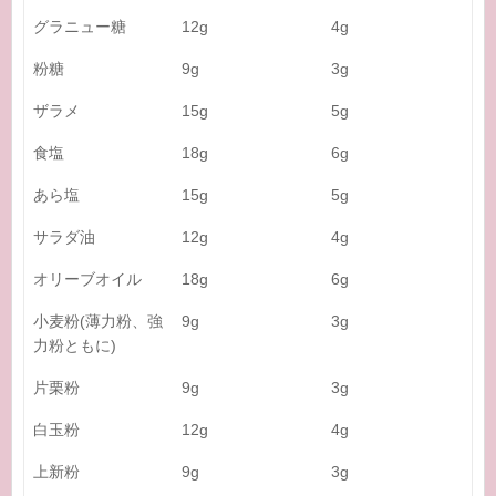
グラニュー糖
12g
4g
粉糖
9g
3g
ザラメ
15g
5g
食塩
18g
6g
あら塩
15g
5g
サラダ油
12g
4g
オリーブオイル
18g
6g
小麦粉(薄力粉、強
9g
3g
力粉ともに)
片栗粉
9g
3g
白玉粉
12g
4g
上新粉
9g
3g