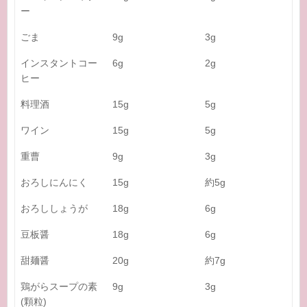
ー
ごま
9g
3g
インスタントコー
6g
2g
ヒー
料理酒
15g
5g
ワイン
15g
5g
重曹
9g
3g
おろしにんにく
15g
約5g
おろししょうが
18g
6g
豆板醤
18g
6g
甜麺醤
20g
約7g
鶏がらスープの素
9g
3g
(顆粒)