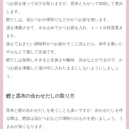
つお節を使って出汁を取りますが、昆布とちがっで加熱して煮出
します。
鰹だしは、花かつおや厚削りなどのかつお節を使います。
湯を沸騰させて、火を止めてかつお節を入れ、１～２分程度置き
ます。
揃えておきたい調味料かつお節がそこに沈んだら、布巾を敷いた
ザルなどで漉して完成です。
鰹だしは加熱しすぎると生臭さや酸味、渋みなどがでるので、か
つお節を沸騰した湯の中に入れたままにしないようにしましょ
う。
鰹と昆布の合わせだしの取り方
昆布と鰹の合わせだしを使うことも多いですが、合わせだしを作
る際は、鰹節は花かつおなどの薄削りのものを使いましょう。う
まみが強くなります。