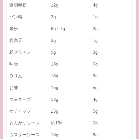
道明寺粉
12g
4g
パン粉
3g
1g
米粉
6g～7g
2g
粉寒天
3g
1g
粉ゼラチン
9g
3g
味噌
18g
6g
みりん
18g
6g
お酢
15g
5g
マヨネーズ
12g
4g
ケチャップ
15g
5g
とんかつソース
約18g
6g
ウスターソース
18g
6g