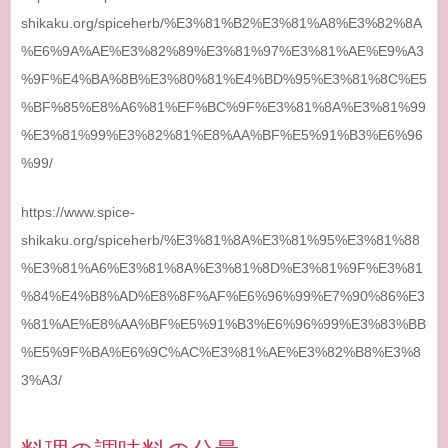
shikaku.org/spiceherb/%E3%81%B2%E3%81%A8%E3%82%8A
%E6%9A%AE%E3%82%89%E3%81%97%E3%81%AE%E9%A3
%9F%E4%BA%8B%E3%80%81%E4%BD%95%E3%81%8C%E5
%BF%85%E8%A6%81%EF%BC%9F%E3%81%8A%E3%81%99
%E3%81%99%E3%82%81%E8%AA%BF%E5%91%B3%E6%96
%99/
https://www.spice-
shikaku.org/spiceherb/%E3%81%8A%E3%81%95%E3%81%88
%E3%81%A6%E3%81%8A%E3%81%8D%E3%81%9F%E3%81
%84%E4%B8%AD%E8%8F%AF%E6%96%99%E7%90%86%E3
%81%AE%E8%AA%BF%E5%91%B3%E6%96%99%E3%83%BB
%E5%9F%BA%E6%9C%AC%E3%81%AE%E3%82%B8%E3%8
3%A3/