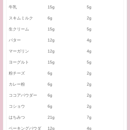
牛乳
15g
5g
スキムミルク
6g
2g
生クリーム
15g
5g
バター
12g
4g
マーガリン
12g
4g
ヨーグルト
15g
5g
粉チーズ
6g
2g
カレー粉
6g
2g
ココアパウダー
6g
2g
コショウ
6g
2g
はちみつ
21g
7g
ベーキングパウダ
12g
4g