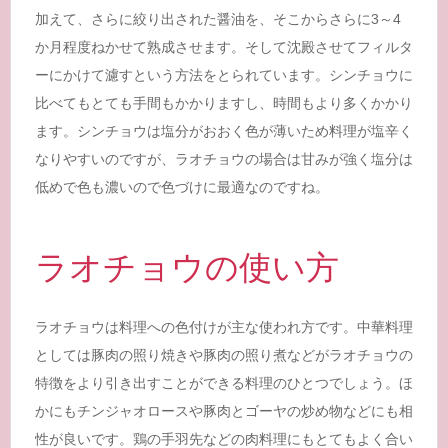
加えて、さらに絞り出された醤油を、そこからさらに3～4
か月程度ねかせて熟成させます。そして沈殿させてフィルタ
ーにかけて濾すという方法をとられています。シンチョウに
比べてもとても手間もかかりますし、時間もより多くかかり
ます。シンチョウは塩分がおおく色が薄いため料理が塩辛く
なりやすいのですが、ラオチョウの場合は甘みが強く塩分は
低めで色も濃いので色づけに最適なのですね。
ラオチョウの使い方
ラオチョウは料理への色付けが主な使われ方です。中華料理
としては豚肉の照り焼きや豚肉の照り煮などがラオチョウの
特徴をより引き出すことができる料理のひとつでしょう。ほ
かにもチンジャオロースや豚肉とゴーヤの炒め物などにも相
性が良いです。鶏の手羽先などの肉料理にもとてもよく合い